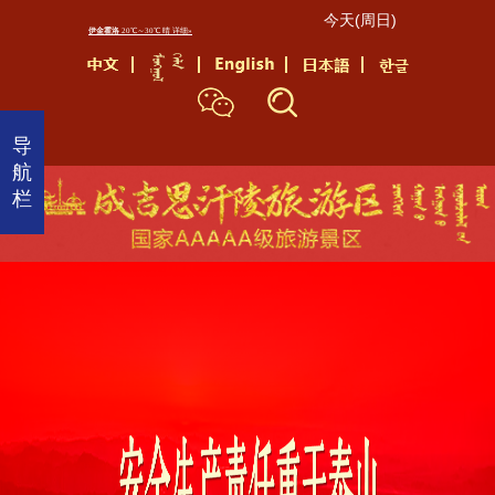
今天(周日)
首
页
景
导
区
航
介
栏
绍
景
区
动
态
成
陵
文