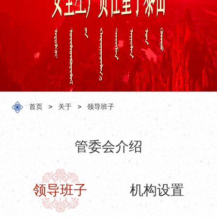
化
预
订
服
务
关
于
首页
>
关于
>
领导班子
管委会介绍
领导班子
机构设置